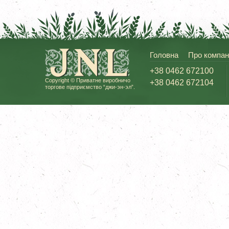
Головна
Про компан
+38 0462 672100
Copyright © Приватне виробничо
+38 0462 672104
торгове підприємство “джи-эн-эл”.